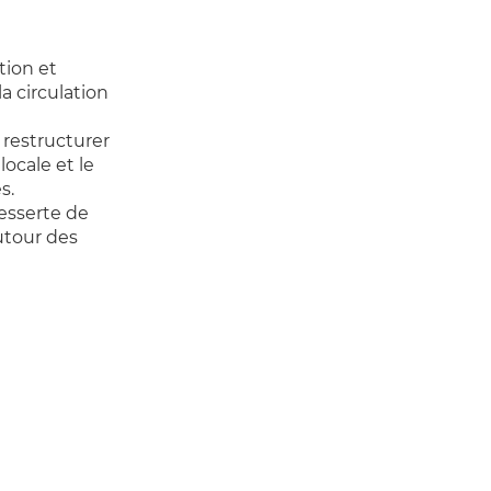
tion et
la circulation
 restructurer
locale et le
s.
esserte de
utour des