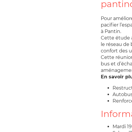
pantin
Pour améliore
pacifier l’es
à Pantin.
Cette étude a
le réseau de b
confort des u
Cette réunion
bus et d’éch
aménagement
En savoir plu
Restruct
Autobus
Renforc
Inform
Mardi 1